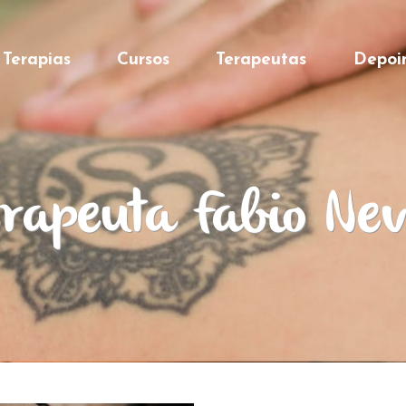
Terapias
Cursos
Terapeutas
Depoi
erapeuta Fabio Nev