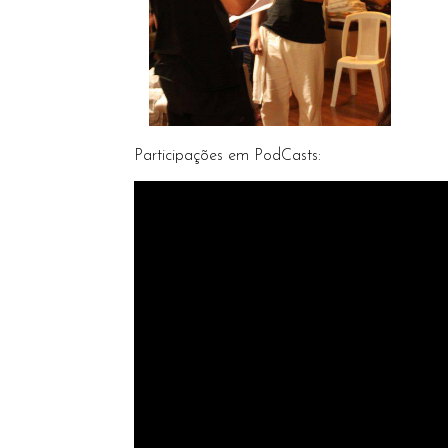
Participações em PodCasts: